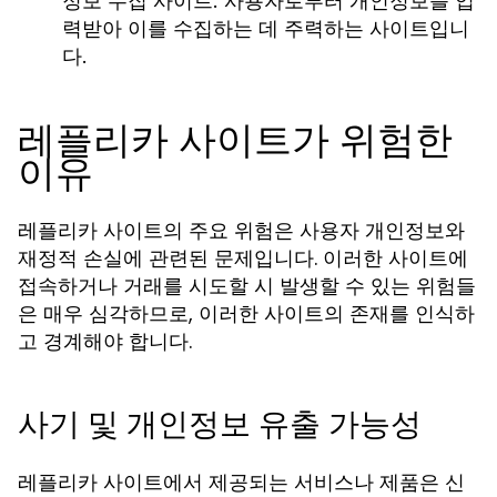
정보 수집 사이트:
사용자로부터 개인정보를 입
력받아 이를 수집하는 데 주력하는 사이트입니
다.
레플리카 사이트가 위험한
이유
레플리카 사이트의 주요 위험은 사용자 개인정보와
재정적 손실에 관련된 문제입니다. 이러한 사이트에
접속하거나 거래를 시도할 시 발생할 수 있는 위험들
은 매우 심각하므로, 이러한 사이트의 존재를 인식하
고 경계해야 합니다.
사기 및 개인정보 유출 가능성
레플리카 사이트에서 제공되는 서비스나 제품은 신