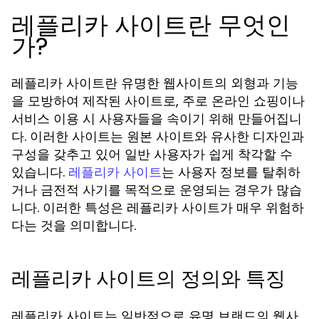
레플리카 사이트란 무엇인
가?
레플리카 사이트란 유명한 웹사이트의 외형과 기능
을 모방하여 제작된 사이트로, 주로 온라인 쇼핑이나
서비스 이용 시 사용자들을 속이기 위해 만들어집니
다. 이러한 사이트는 원본 사이트와 유사한 디자인과
구성을 갖추고 있어 일반 사용자가 쉽게 착각할 수
있습니다.
는 사용자 정보를 탈취하
레플리카 사이트
거나 금전적 사기를 목적으로 운영되는 경우가 많습
니다. 이러한 특성은 레플리카 사이트가 매우 위험하
다는 것을 의미합니다.
레플리카 사이트의 정의와 특징
레플리카 사이트는 일반적으로 유명 브랜드의 웹사