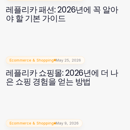
레플리카 패션: 2026년에 꼭 알아
야 할 기본 가이드
Ecommerce & Shopping
May 25, 2026
레플리카 쇼핑몰: 2026년에 더 나
은 쇼핑 경험을 얻는 방법
Ecommerce & Shopping
May 9, 2026