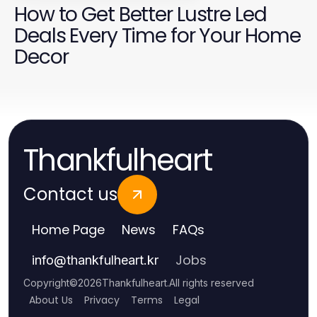
How to Get Better Lustre Led
Deals Every Time for Your Home
Decor
Thankfulheart
Contact us
Home Page
News
FAQs
Jobs
info
@
thankfulheart.kr
Copyright
©
2026
Thankfulheart
.
All rights reserved
About Us
Privacy
Terms
Legal