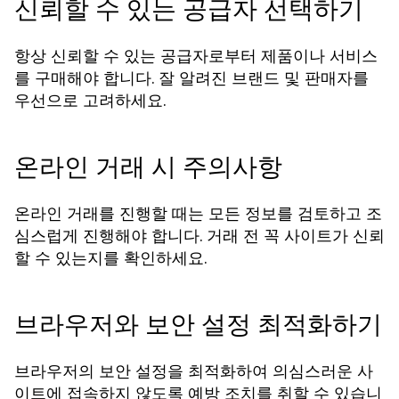
신뢰할 수 있는 공급자 선택하기
항상 신뢰할 수 있는 공급자로부터 제품이나 서비스
를 구매해야 합니다. 잘 알려진 브랜드 및 판매자를
우선으로 고려하세요.
온라인 거래 시 주의사항
온라인 거래를 진행할 때는 모든 정보를 검토하고 조
심스럽게 진행해야 합니다. 거래 전 꼭 사이트가 신뢰
할 수 있는지를 확인하세요.
브라우저와 보안 설정 최적화하기
브라우저의 보안 설정을 최적화하여 의심스러운 사
이트에 접속하지 않도록 예방 조치를 취할 수 있습니