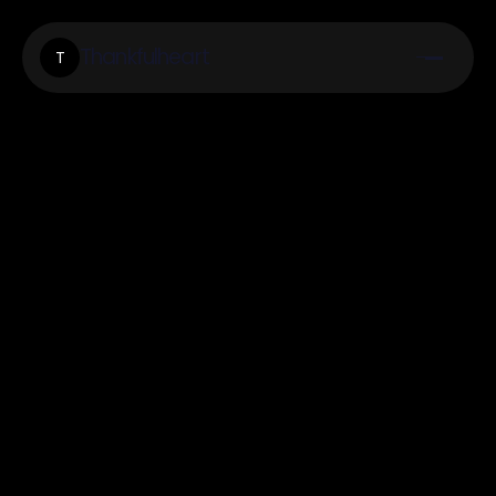
Thankfulheart
T