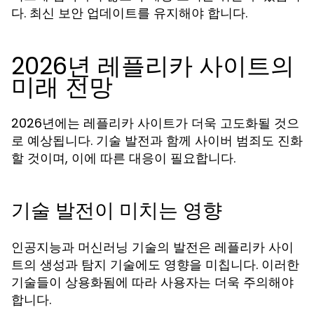
다. 최신 보안 업데이트를 유지해야 합니다.
2026년 레플리카 사이트의
미래 전망
2026년에는 레플리카 사이트가 더욱 고도화될 것으
로 예상됩니다. 기술 발전과 함께 사이버 범죄도 진화
할 것이며, 이에 따른 대응이 필요합니다.
기술 발전이 미치는 영향
인공지능과 머신러닝 기술의 발전은 레플리카 사이
트의 생성과 탐지 기술에도 영향을 미칩니다. 이러한
기술들이 상용화됨에 따라 사용자는 더욱 주의해야
합니다.