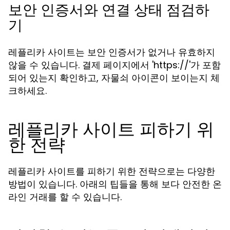
보안 인증서와 연결 상태 점검하
기
레플리카 사이트는 보안 인증서가 없거나 유효하지
않을 수 있습니다. 결제 페이지에서 'https://'가 포함
되어 있는지 확인하고, 자물쇠 아이콘이 보이는지 체
크하세요.
레플리카 사이트 피하기 위
한 전략
레플리카 사이트를 피하기 위한 전략으로는 다양한
방법이 있습니다. 아래의 팁들을 통해 보다 안전한 온
라인 거래를 할 수 있습니다.