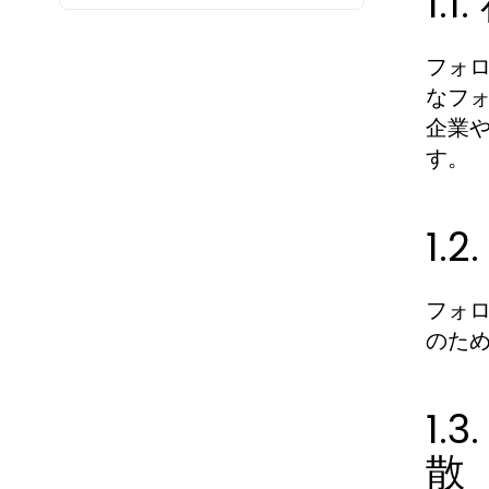
1
フォ
なフ
企業
す。
1.
フォ
のた
1
散