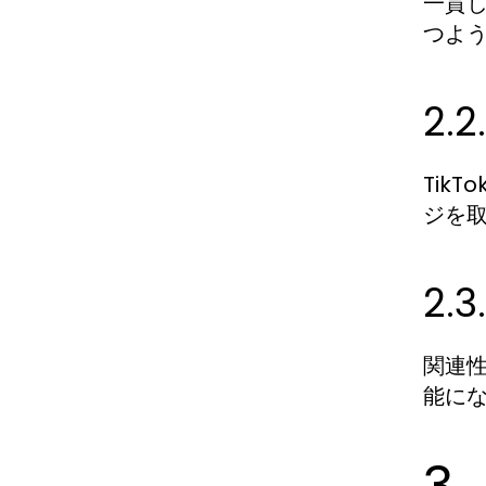
一貫
つよ
2
Tik
ジを
2
関連
能に