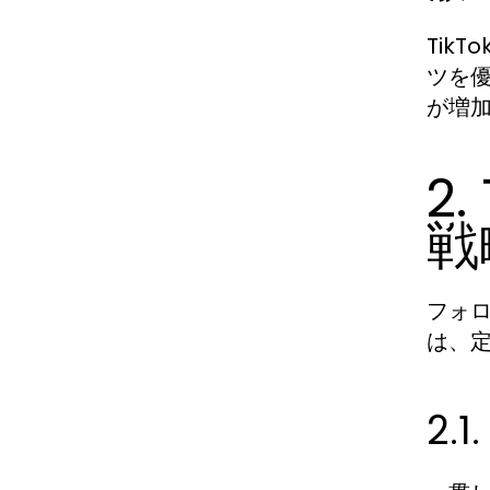
Tik
ツを
が増
2
戦
フォ
は、
2