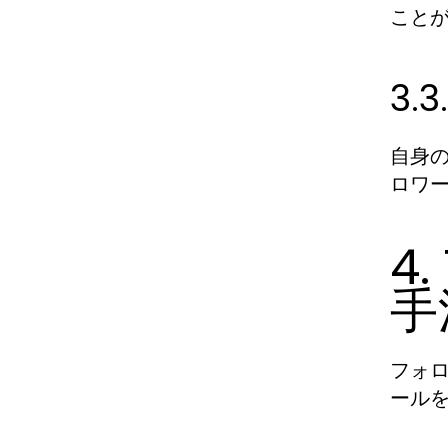
こと
3
自身
ロワ
4
手
フォ
ール